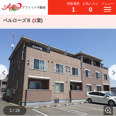
閲覧履歴
お気に入り
メニュー
1
0
ベルローズＢ (
1
室)
1 / 19