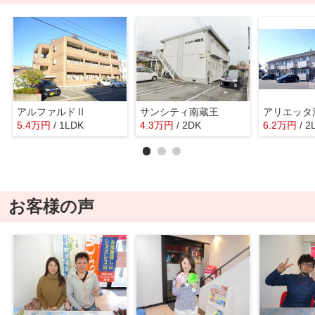
アルファルドⅡ
サンシティ南蔵王
アリエッタ
5.4
万
円
/ 1LDK
4.3
万
円
/ 2DK
6.2
万
円
/ 2
お客様の声