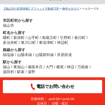
【福山市の賃貸情報】アフィット不動産TOP
>
物件カタログ
>
ベルローズＢ
市区町村から探す
福山市
町名から探す
曙町
/
新涯町
/
山手町
/
南蔵王町
/
引野町
/
春日町
/
多治米町
/
東川口町
/
東深津町
/
神辺町
路線から探す
福塩線
/
山陽本線
/
山陽新幹線
/
井原鉄道
駅から探す
福山
/
東福山
/
備後本庄
/
大門
/
横尾
/
神辺
/
万能倉
/
湯田村
/
駅家
/
湯野
電話でお問い合わせ
営業時間：
am9:00〜pm6:00
定休日：
日曜・祝日