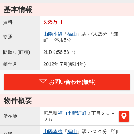
基本情報
賃料
5.65万円
山陽本線
「
福山
」駅 バス25分 「卸
交通
町」 停歩5分
間取り(面積)
2LDK(56.53㎡)
築年月
2012年 7月(築14年)
お問い合わせ(無料)
物件概要
広島県
福山市
新涯町
２丁目２０－
所在地
２５
山陽本線
「
福山
」駅 バス25分 「卸