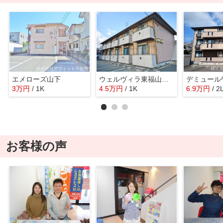
エメローズ山下
ウェルヴィラ東福山 Ｂ
デミュール
3
万
円
/ 1K
4.5
万
円
/ 1K
6.9
万
円
/ 2
お客様の声