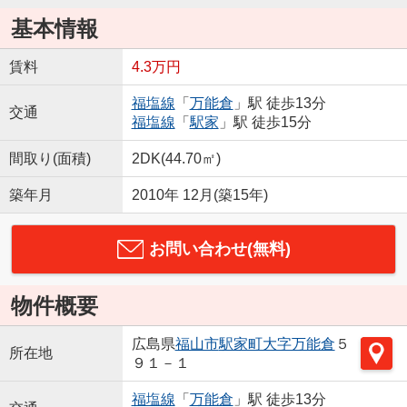
基本情報
賃料
4.3万円
福塩線
「
万能倉
」駅 徒歩13分
交通
福塩線
「
駅家
」駅 徒歩15分
間取り(面積)
2DK(44.70㎡)
築年月
2010年 12月(築15年)
お問い合わせ(無料)
物件概要
広島県
福山市
駅家町大字万能倉
５
所在地
９１－１
福塩線
「
万能倉
」駅 徒歩13分