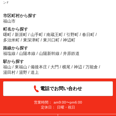
ンＦ
市区町村から探す
福山市
町名から探す
曙町
/
新涯町
/
山手町
/
南蔵王町
/
引野町
/
春日町
/
多治米町
/
東深津町
/
東川口町
/
神辺町
路線から探す
福塩線
/
山陽本線
/
山陽新幹線
/
井原鉄道
駅から探す
福山
/
東福山
/
備後本庄
/
大門
/
横尾
/
神辺
/
万能倉
/
湯田村
/
湯野
/
道上
電話でお問い合わせ
営業時間：
am9:00〜pm6:00
定休日：
日曜・祝日