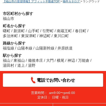
【福山市の賃貸情報】アフィット不動産TOP
>
物件カタログ
>
ラングウッド
市区町村から探す
福山市
町名から探す
曙町
/
新涯町
/
山手町
/
引野町
/
南蔵王町
/
春日町
/
多治米町
/
東深津町
/
神辺町
/
東川口町
路線から探す
福塩線
/
山陽本線
/
山陽新幹線
/
井原鉄道
駅から探す
福山
/
東福山
/
備後本庄
/
大門
/
横尾
/
神辺
/
万能倉
/
湯田村
/
道上
/
湯野
電話でお問い合わせ
営業時間：
am9:00〜pm6:00
定休日：
日曜・祝日