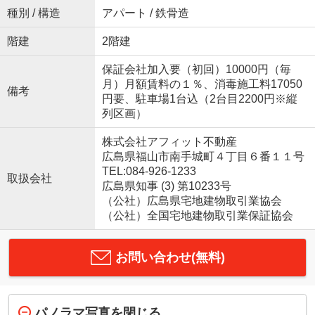
種別 / 構造
アパート / 鉄骨造
階建
2階建
保証会社加入要（初回）10000円（毎
月）月額賃料の１％、消毒施工料17050
備考
円要、駐車場1台込（2台目2200円※縦
列区画）
株式会社アフィット不動産
広島県福山市南手城町４丁目６番１１号
TEL:084-926-1233
取扱会社
広島県知事 (3) 第10233号
（公社）広島県宅地建物取引業協会
（公社）全国宅地建物取引業保証協会
お問い合わせ(無料)
パノラマ写真を閉じる