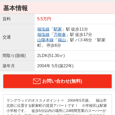
基本情報
賃料
5.5万円
福塩線
「
駅家
」駅 徒歩11分
福塩線
「
万能倉
」駅 徒歩17分
交通
山陽本線
「
福山
」駅 バス46分 「駅家
町」 停歩6分
間取り(面積)
2LDK(51.30㎡)
築年月
2004年 5月(築22年)
お問い合わせ(無料)
ラングウッドのオススメポイント⇒ 2004年5月築。 福山市
北部に位置する駅家町の賃貸アパートです！ 小学校区は駅家
小学校です。 徒歩5分以内の場所に24時間営業のスーパーが