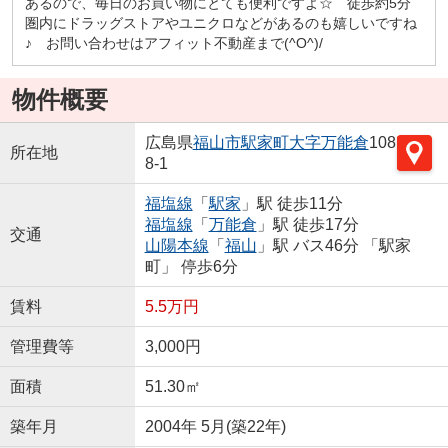
あるので、毎日のお買い物にとても便利ですよ☆ 徒歩約5分
圏内にドラッグストアやユニクロなどがあるのも嬉しいですね
♪ お問い合わせはアフィット不動産まで(^O^)/
物件概要
広島県
福山市
駅家町大字万能倉
108
所在地
8-1
福塩線
「
駅家
」駅 徒歩11分
福塩線
「
万能倉
」駅 徒歩17分
交通
山陽本線
「
福山
」駅 バス46分 「駅家
町」 停歩6分
賃料
5.5万円
管理費等
3,000円
面積
51.30㎡
築年月
2004年 5月(築22年)