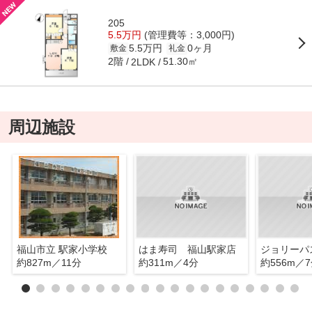
205
5.5万円
(管理費等：3,000円)
5.5万円
0ヶ月
敷金
礼金
2階
51.30㎡
2LDK
周辺施設
福山市立 駅家小学校
はま寿司 福山駅家店
約827m／11分
約311m／4分
約556m／