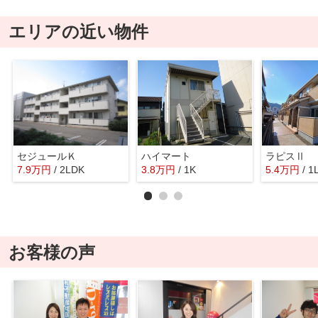
エリアの近い物件
セジュールＫ
ハイマート
ラピスⅡ
7.9
万
円
/ 2LDK
3.8
万
円
/ 1K
5.4
万
円
/ 1
お客様の声