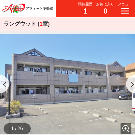
閲覧履歴
お気に入り
メニュー
1
0
ラングウッド (
1
室)
1 / 26