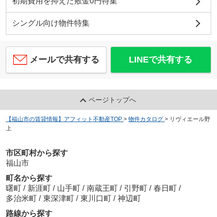
初期費用を抑えた敷金0円特集
シングル向け物件特集
メールで共有する
LINEで共有する
ページトップへ
【福山市の賃貸情報】アフィット不動産TOP
>
物件カタログ
>
リヴィエール野
上
市区町村から探す
福山市
町名から探す
曙町
/
新涯町
/
山手町
/
南蔵王町
/
引野町
/
春日町
/
多治米町
/
東深津町
/
東川口町
/
神辺町
路線から探す