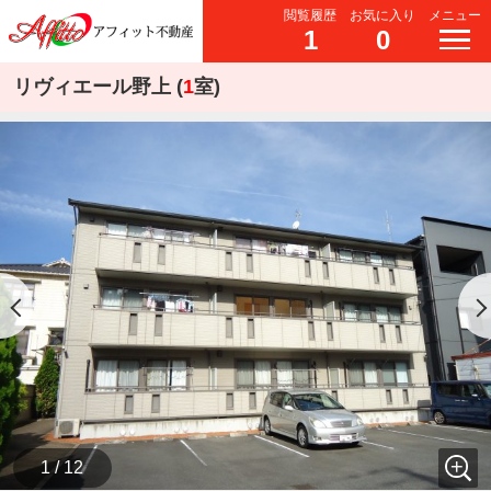
閲覧履歴
お気に入り
メニュー
1
0
リヴィエール野上 (
1
室)
1 / 12