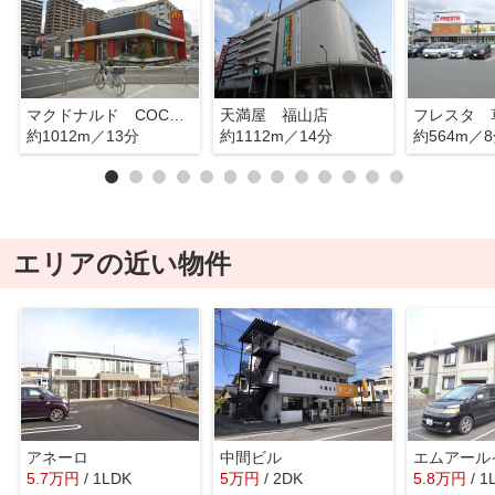
マクドナルド COCOROSE福山店
天満屋 福山店
フレスタ 
約1012m／13分
約1112m／14分
約564m／
エリアの近い物件
アネーロ
中間ビル
エムアール
5.7
万
円
/ 1LDK
5
万
円
/ 2DK
5.8
万
円
/ 1