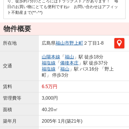
り、徒歩約7分のところにはドラッグストアがあります！ 毎
日のお買い物にとても便利ですね♪ お問い合わせはアフィッ
ト不動産まで(*^-^*)
物件概要
所在地
広島県
福山市
野上町
２丁目1-8
山陽本線
「
福山
」駅 徒歩18分
福塩線
「
備後本庄
」駅 徒歩37分
交通
福塩線
「
福山
」駅 バス16分 「野上
町」 停歩3分
賃料
6.5万円
管理費等
3,000円
面積
40.20㎡
築年月
2005年 1月(築21年)