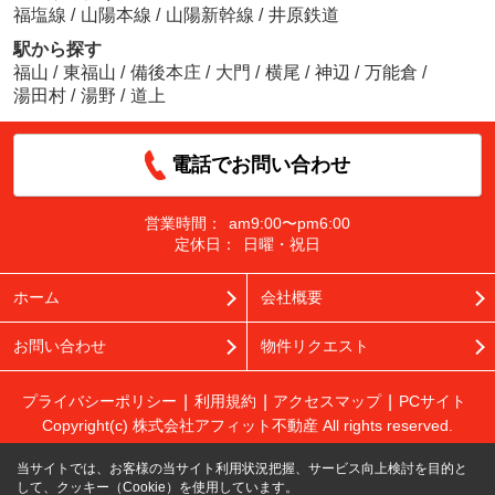
福塩線
/
山陽本線
/
山陽新幹線
/
井原鉄道
駅から探す
福山
/
東福山
/
備後本庄
/
大門
/
横尾
/
神辺
/
万能倉
/
湯田村
/
湯野
/
道上
電話でお問い合わせ
営業時間：
am9:00〜pm6:00
定休日：
日曜・祝日
ホーム
会社概要
お問い合わせ
物件リクエスト
プライバシーポリシー
利用規約
アクセスマップ
PCサイト
Copyright(c) 株式会社アフィット不動産 All rights reserved.
当サイトでは、お客様の当サイト利用状況把握、サービス向上検討を目的と
して、クッキー（Cookie）を使用しています。