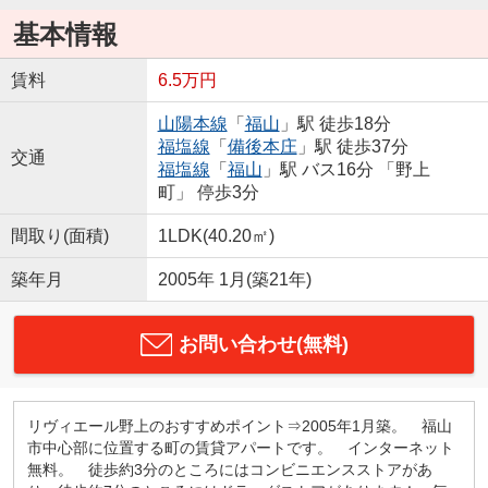
基本情報
賃料
6.5万円
山陽本線
「
福山
」駅 徒歩18分
福塩線
「
備後本庄
」駅 徒歩37分
交通
福塩線
「
福山
」駅 バス16分 「野上
町」 停歩3分
間取り(面積)
1LDK(40.20㎡)
築年月
2005年 1月(築21年)
お問い合わせ(無料)
リヴィエール野上のおすすめポイント⇒2005年1月築。 福山
市中心部に位置する町の賃貸アパートです。 インターネット
無料。 徒歩約3分のところにはコンビニエンスストアがあ