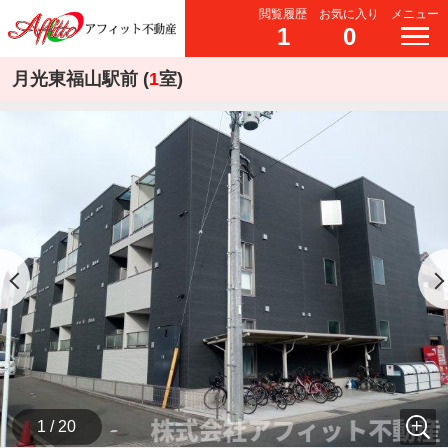
閲覧履歴
お気に入り
メニュー
1
0
月光東福山駅前 (
1
室)
1 / 20