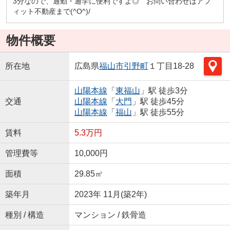
3分なので、通勤・通学に便利ですよ◎ お問い合わせはアフ
ィット不動産まで(^O^)/
物件概要
所在地
広島県
福山市
引野町
１丁目18-28
山陽本線
「
東福山
」駅 徒歩3分
交通
山陽本線
「
大門
」駅 徒歩45分
山陽本線
「
福山
」駅 徒歩55分
賃料
5.3万円
管理費等
10,000円
面積
29.85㎡
築年月
2023年 11月(築2年)
種別 / 構造
マンション / 鉄骨造