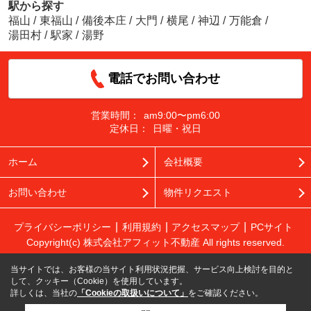
駅から探す
福山
/
東福山
/
備後本庄
/
大門
/
横尾
/
神辺
/
万能倉
/
湯田村
/
駅家
/
湯野
電話でお問い合わせ
営業時間：
am9:00〜pm6:00
定休日：
日曜・祝日
ホーム
会社概要
お問い合わせ
物件リクエスト
プライバシーポリシー
利用規約
アクセスマップ
PCサイト
Copyright(c) 株式会社アフィット不動産 All rights reserved.
当サイトでは、お客様の当サイト利用状況把握、サービス向上検討を目的と
して、クッキー（Cookie）を使用しています。
詳しくは、当社の
「Cookieの取扱いについて」
をご確認ください。