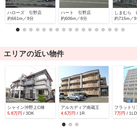
ハローズ 引野店
ハート 引野店
しまむら 
約661m／9分
約606m／8分
約715m／
エリアの近い物件
シャイン沖野上C棟
アルカディア南蔵王
フラットリ
5.8
万
円
/ 3DK
4.6
万
円
/ 1R
7
万
円
/ 1L