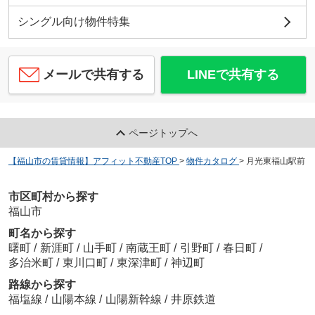
シングル向け物件特集
メールで共有する
LINEで共有する
ページトップへ
【福山市の賃貸情報】アフィット不動産TOP
>
物件カタログ
>
月光東福山駅前
市区町村から探す
福山市
町名から探す
曙町
/
新涯町
/
山手町
/
南蔵王町
/
引野町
/
春日町
/
多治米町
/
東川口町
/
東深津町
/
神辺町
路線から探す
福塩線
/
山陽本線
/
山陽新幹線
/
井原鉄道