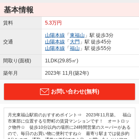
基本情報
賃料
5.3万円
山陽本線
「
東福山
」駅 徒歩3分
交通
山陽本線
「
大門
」駅 徒歩45分
山陽本線
「
福山
」駅 徒歩55分
間取り(面積)
1LDK(29.85㎡)
築年月
2023年 11月(築2年)
お問い合わせ(無料)
月光東福山駅前のおすすめポイント⇒ 2023年11月築。 福山
市東部に位置する引野町の賃貸マンションです！ オートロッ
ク物件☆ 徒歩10分以内の場所に24時間営業のスーパーがある
ので、毎日のお買い物に便利ですね☆ 最寄り駅までは徒歩約