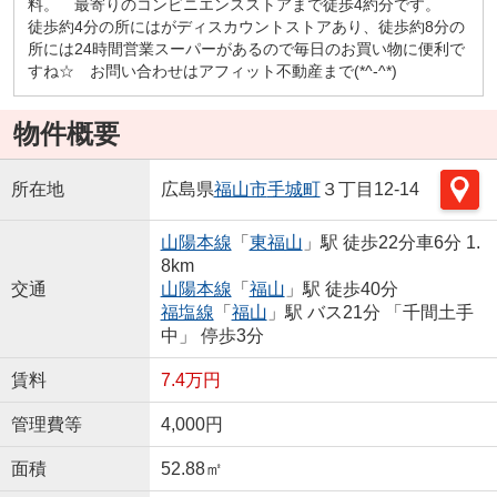
料。 最寄りのコンビニエンスストアまで徒歩4約分です。
徒歩約4分の所にはがディスカウントストアあり、徒歩約8分の
所には24時間営業スーパーがあるので毎日のお買い物に便利で
すね☆ お問い合わせはアフィット不動産まで(*^-^*)
物件概要
所在地
広島県
福山市
手城町
３丁目12-14
山陽本線
「
東福山
」駅 徒歩22分車6分 1.
8km
交通
山陽本線
「
福山
」駅 徒歩40分
福塩線
「
福山
」駅 バス21分 「千間土手
中」 停歩3分
賃料
7.4万円
管理費等
4,000円
面積
52.88㎡