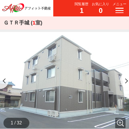
閲覧履歴
お気に入り
メニュー
1
0
ＧＴＲ手城 (
1
室)
1 / 32