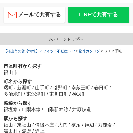
メールで共有する
LINEで共有する
ページトップへ
【福山市の賃貸情報】アフィット不動産TOP
>
物件カタログ
>
ＧＴＲ手城
市区町村から探す
福山市
町名から探す
曙町
/
新涯町
/
山手町
/
引野町
/
南蔵王町
/
春日町
/
多治米町
/
東深津町
/
東川口町
/
神辺町
路線から探す
福塩線
/
山陽本線
/
山陽新幹線
/
井原鉄道
駅から探す
福山
/
東福山
/
備後本庄
/
大門
/
横尾
/
神辺
/
万能倉
/
湯田村
/
湯野
/
道上