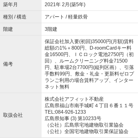
築年月
2021年 2月(築5年)
種別 / 構造
アパート / 軽量鉄骨
階建
3階建
保証会社加入要(初回)35000円(月額)賃料
総額の1%＋800円、D-roomCardキー料
金16500円、ＩＣロック電池2750円（初
回）、ルームクリーニング料金71500
備考
円、駐車場2台7700円(縦列区画）、引落
手数料99円、敷金・礼金・更新料ゼロプ
ランご利用の場合賃料アップ、インター
ネット無料
株式会社アフィット不動産
広島県福山市南手城町４丁目６番１１号
TEL:084-926-1233
取扱会社
広島県知事 (3) 第10233号
（公社）広島県宅地建物取引業協会
（公社）全国宅地建物取引業保証協会