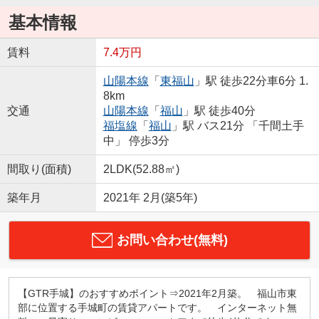
基本情報
賃料
7.4万円
山陽本線
「
東福山
」駅 徒歩22分車6分 1.
8km
交通
山陽本線
「
福山
」駅 徒歩40分
福塩線
「
福山
」駅 バス21分 「千間土手
中」 停歩3分
間取り(面積)
2LDK(52.88㎡)
築年月
2021年 2月(築5年)
お問い合わせ(無料)
【GTR手城】のおすすめポイント⇒2021年2月築。 福山市東
部に位置する手城町の賃貸アパートです。 インターネット無