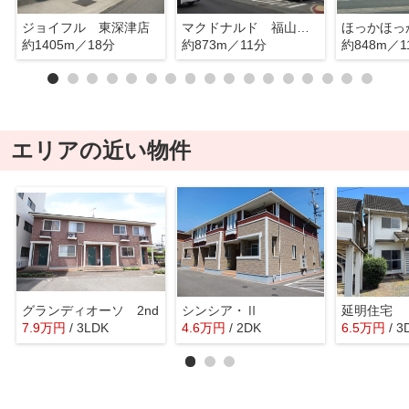
ジョイフル 東深津店
マクドナルド 福山王子町店
約1405m／18分
約873m／11分
約848m／1
エリアの近い物件
グランディオーソ 2nd
シンシア・Ⅱ
延明住宅
7.9
万
円
/ 3LDK
4.6
万
円
/ 2DK
6.5
万
円
/ 3