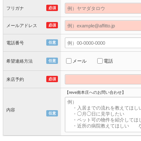
フリガナ
必須
メールアドレス
必須
電話番号
任意
メール
電話
希望連絡方法
任意
来店予約
必須
【reve南本庄へのお問い合わせ】
内容
任意