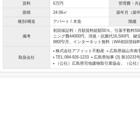
賃料
6万円
管理費・共
面積
24.06㎡
築年月（築
種別/構造
アパート / 木造
階建
初回保証料：月額賃料総額50％、引落手数料550
備考
ニング費44000円、消臭・抗菌代16,500円、鍵
880円/月、インターネット無料（Wifi初回登録
株式会社アフィット不動産
広島県福山市南
TEL:084-926-1233
広島県知事 (3) 第10233
取扱会社
（公社）広島県宅地建物取引業協会、（公社