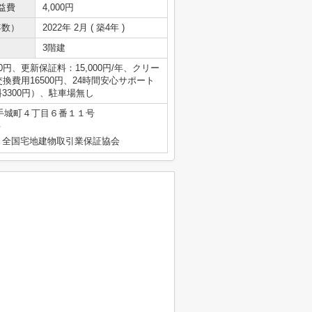
益費
4,000円
年数）
2022年 2月 ( 築4年 )
3階建
円、更新保証料：15,000円/年、クリー
交換費用16500円、24時間安心サポート
料3300円）、駐車場無し
手城町４丁目６番１１号
号
）全国宅地建物取引業保証協会