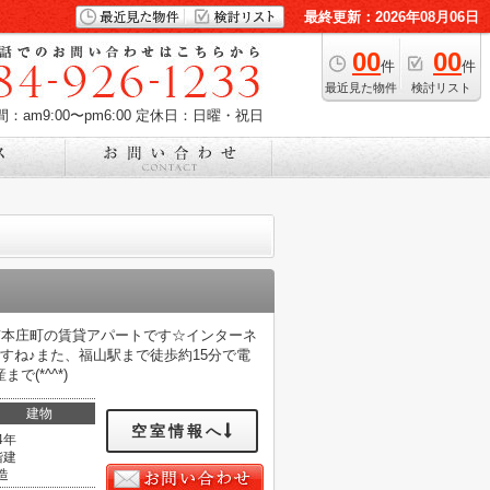
最終更新：2026年08月06日
00
00
件
件
最近見た物件
検討リスト
：am9:00〜pm6:00
定休日：日曜・祝日
る南本庄町の賃貸アパートです☆インターネ
すね♪また、福山駅まで徒歩約15分で電
(*^^*)
建物
空室情報へ
4年
階建
造