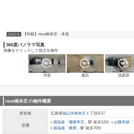
【外観】reve南本庄・木造
コメント
360度パノラマ写真
画像をクリックして視点を操作
洋室
風呂
洗面所
reve南本庄
の物件概要
所在地
広島県
福山市
南本庄
１丁目9-27
福塩線
「
備後本庄
」駅 徒歩12分
山陽本線
「
交通
福塩線
「
横尾
」駅 徒歩70分