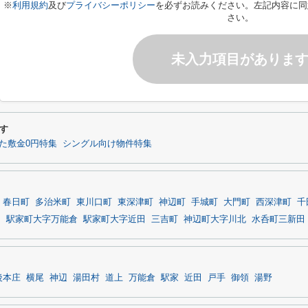
※
利用規約
及び
プライバシーポリシー
を必ずお読みください。左記内容に同
さい。
未入力項目がありま
探す
た敷金0円特集
シングル向け物件特集
春日町
多治米町
東川口町
東深津町
神辺町
手城町
大門町
西深津町
千
中
駅家町大字万能倉
駅家町大字近田
三吉町
神辺町大字川北
水呑町三新田
後本庄
横尾
神辺
湯田村
道上
万能倉
駅家
近田
戸手
御領
湯野