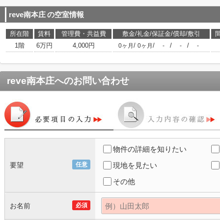
reve南本庄
の空室情報
所在階
賃料
管理費・共益費
敷金/礼金/保証金/償却/敷引
1階
6万円
4,000円
/
/
/
/
0ヶ月
0ヶ月
-
-
-
reve南本庄
へのお問い合わせ
物件の詳細を知りたい
要望
任意
現地を見たい
その他
お名前
必須