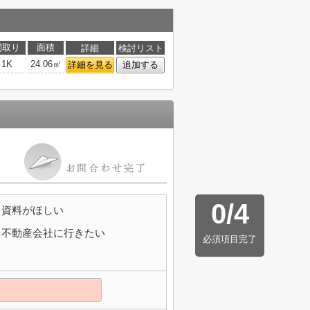
間取り
面積
詳細
検討リスト
1K
24.06㎡
詳細を見る
追加する
0
/
4
資料がほしい
不動産会社に行きたい
必須項目完了