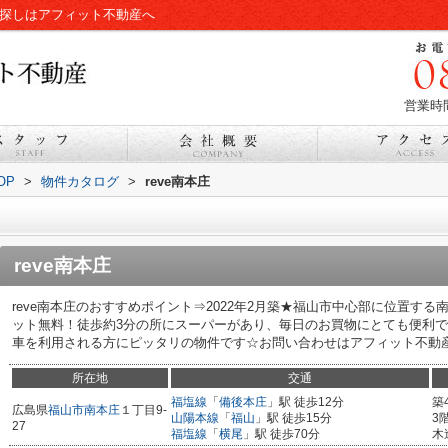
件探しはアフィット不動産へ
営業時間
OP
>
物件カタログ
>
reve南本庄
reve南本庄
reve南本庄のおすすめポイント⇒2022年2月築★福山市中心部に位置す
ット無料！徒歩約3分の所にスーパーがあり、毎日のお買物にとても便利で
車を利用される方にピッタリの物件です☆お問い合わせはアフィット不動産まで
所在地
交通
福塩線
「
備後本庄
」駅 徒歩12分
築
広島県
福山市
南本庄
１丁目9-
山陽本線
「
福山
」駅 徒歩15分
3
27
福塩線
「
横尾
」駅 徒歩70分
木