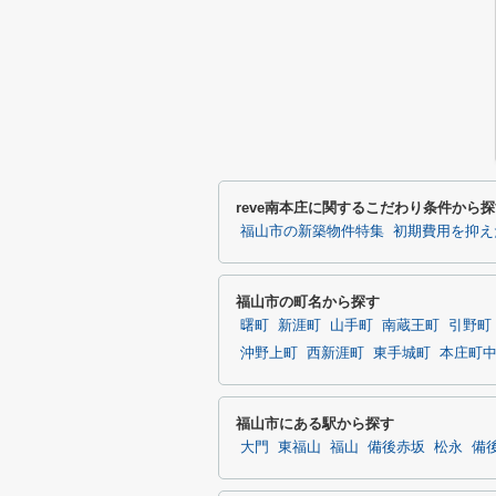
reve南本庄に関するこだわり条件から
福山市の新築物件特集
初期費用を抑え
福山市の町名から探す
曙町
新涯町
山手町
南蔵王町
引野町
沖野上町
西新涯町
東手城町
本庄町
福山市にある駅から探す
大門
東福山
福山
備後赤坂
松永
備