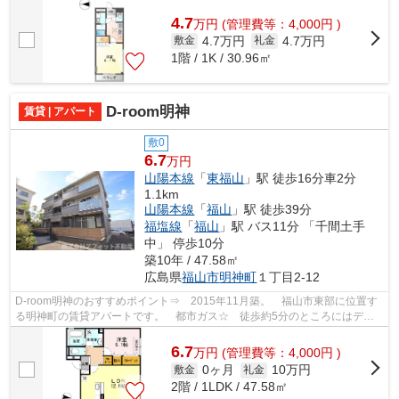
学校です！ 最寄りのコンビニエンスス...
4.7
万
円
(管理費等：4,000円 )
4.7万円
4.7万円
敷金
礼金
1階 / 1K / 30.96㎡
D-room明神
賃貸 | アパート
敷0
6.7
万円
山陽本線
「
東福山
」駅 徒歩16分車2分
1.1km
山陽本線
「
福山
」駅 徒歩39分
福塩線
「
福山
」駅 バス11分 「千間土手
中」 停歩10分
築10年 / 47.58㎡
広島県
福山市
明神町
１丁目2-12
D-room明神のおすすめポイント⇒ 2015年11月築。 福山市東部に位置す
る明神町の賃貸アパートです。 都市ガス☆ 徒歩約5分のところにはディ
スカウントショップがあり、徒歩約6分のと...
6.7
万
円
(管理費等：4,000円 )
0ヶ月
10万円
敷金
礼金
2階 / 1LDK / 47.58㎡