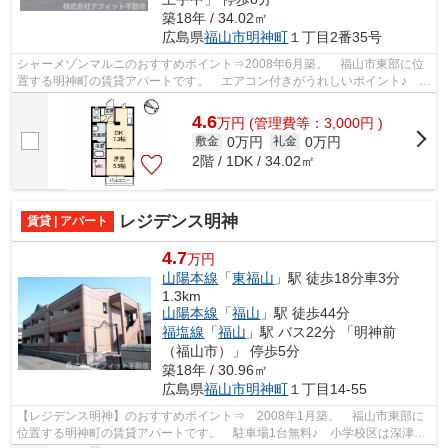
築18年 / 34.02㎡
広島県
福山市
明神町
１丁目2番35号
シャーメゾンマルニのおすすめポイント⇒2008年6月築。 福山市東部に位
置する明神町の賃貸アパートです。 エアコン付きがうれしいポイント♪ 徒
歩約4分のところにはディスカウントシ...
4.6
万
円
(管理費等：3,000円 )
0万円
0万円
敷金
礼金
2階 / 1DK / 34.02㎡
レジデンス明神
賃貸 | アパート
4.7
万円
山陽本線
「
東福山
」駅 徒歩18分車3分
1.3km
山陽本線
「
福山
」駅 徒歩44分
福塩線
「
福山
」駅 バス22分 「明神前
（福山市）」 停歩5分
築18年 / 30.96㎡
広島県
福山市
明神町
１丁目14-55
【レジデンス明神】のおすすめポイント⇒ 2008年1月築。 福山市東部に
位置する明神町の賃貸アパートです。 駐車場1台無料♪ 小学校区は深津小