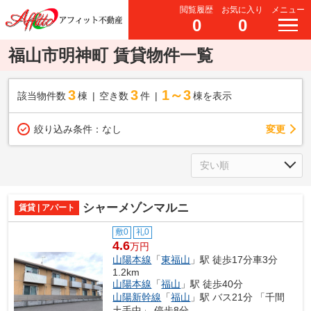
閲覧履歴
お気に入り
メニュー
0
0
福山市明神町 賃貸物件一覧
3
3
1～3
該当物件数
棟
空き数
件
棟を表示
変更
絞り込み条件：
なし
シャーメゾンマルニ
賃貸 | アパート
敷0
礼0
4.6
万円
山陽本線
「
東福山
」駅 徒歩17分車3分
1.2km
山陽本線
「
福山
」駅 徒歩40分
山陽新幹線
「
福山
」駅 バス21分 「千間
土手中」 停歩8分