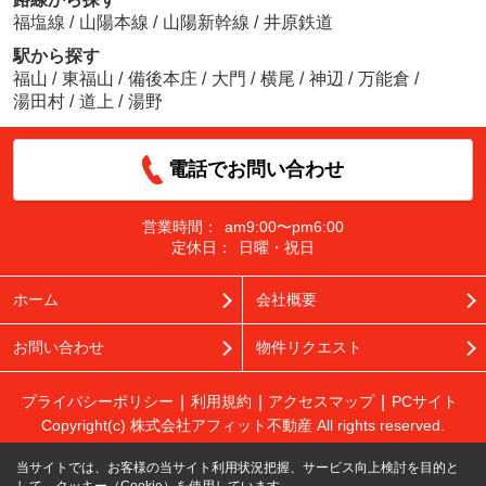
福塩線
/
山陽本線
/
山陽新幹線
/
井原鉄道
駅から探す
福山
/
東福山
/
備後本庄
/
大門
/
横尾
/
神辺
/
万能倉
/
湯田村
/
道上
/
湯野
電話でお問い合わせ
営業時間：
am9:00〜pm6:00
定休日：
日曜・祝日
ホーム
会社概要
お問い合わせ
物件リクエスト
プライバシーポリシー
利用規約
アクセスマップ
PCサイト
Copyright(c) 株式会社アフィット不動産 All rights reserved.
当サイトでは、お客様の当サイト利用状況把握、サービス向上検討を目的と