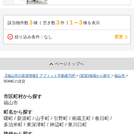
3
3
1～3
該当物件数
棟
空き数
件
棟を表示
変更
絞り込み条件：
なし
ページトップへ
【福山市の賃貸情報】アフィット不動産TOP
>
(賃貸)地域から探す
>
福山市
>
明神町の賃貸
市区町村から探す
福山市
町名から探す
曙町
/
新涯町
/
山手町
/
引野町
/
南蔵王町
/
春日町
/
多治米町
/
東深津町
/
神辺町
/
東川口町
路線から探す