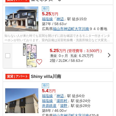
敷0
5.25
万円
福塩線
「
神辺
」駅 徒歩15分
築7年 / 58.63㎡
広島県
福山市
神辺町大字川南
９４０番地
知らない人が来た時でも玄関を開けずに顔を確認できるモニター付きインタ
ーホンが付いております。室内設備は浴室乾燥機・洗面所独立など大変充実
しております。暑い日も寒い日も使え...
5.25
万
円
(管理費等：3,500円 )
0ヶ月
6.25万円
敷金
礼金
2階 / 2LDK / 58.63㎡
Shiny villa川南
賃貸 | アパート
敷0
5.4
万円
福塩線
「
神辺
」駅 徒歩6分
福塩線
「
湯田村
」駅 徒歩24分
井原鉄道
「
湯野
」駅 徒歩28分
築8年 / 46.00㎡
広島県
福山市
神辺町大字川南
470-8