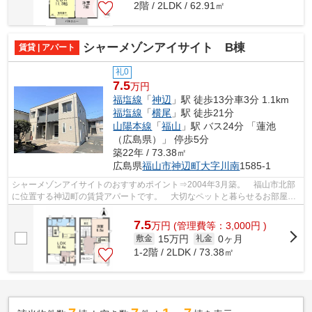
2階 / 2LDK / 62.91㎡
シャーメゾンアイサイト B棟
賃貸 | アパート
礼0
7.5
万円
福塩線
「
神辺
」駅 徒歩13分車3分 1.1km
福塩線
「
横尾
」駅 徒歩21分
山陽本線
「
福山
」駅 バス24分 「蓮池
（広島県）」 停歩5分
築22年 / 73.38㎡
広島県
福山市
神辺町大字川南
1585-1
シャーメゾンアイサイトのおすすめポイント⇒2004年3月築。 福山市北部
に位置する神辺町の賃貸アパートです。 大切なペットと暮らせるお部屋
☆ 小学校区は神辺小学校です！ 徒歩約9...
7.5
万
円
(管理費等：3,000円 )
15万円
0ヶ月
敷金
礼金
1-2階 / 2LDK / 73.38㎡