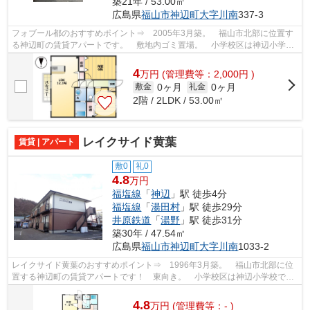
築21年 / 53.00㎡
広島県
福山市
神辺町大字川南
337-3
フォブール都のおすすめポイント⇒ 2005年3月築。 福山市北部に位置す
る神辺町の賃貸アパートです。 敷地内ゴミ置場。 小学校区は神辺小学校
です！ 徒歩約8分のところにはドラック...
4
万
円
(管理費等：2,000円 )
0ヶ月
0ヶ月
敷金
礼金
2階 / 2LDK / 53.00㎡
レイクサイド黄葉
賃貸 | アパート
敷0
礼0
4.8
万円
福塩線
「
神辺
」駅 徒歩4分
福塩線
「
湯田村
」駅 徒歩29分
井原鉄道
「
湯野
」駅 徒歩31分
築30年 / 47.54㎡
広島県
福山市
神辺町大字川南
1033-2
レイクサイド黄葉のおすすめポイント⇒ 1996年3月築。 福山市北部に位
置する神辺町の賃貸アパートです！ 東向き。 小学校区は神辺小学校で
す。 最寄り駅（JR福塩線：神辺駅）まで...
4.8
万
円
(管理費等：- )