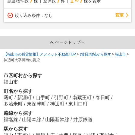
7
7
1～7
該当物件数
棟
空き数
件
棟を表示
変更
絞り込み条件：
なし
ページトップへ
【福山市の賃貸情報】アフィット不動産TOP
>
(賃貸)地域から探す
>
福山市
>
神辺町大字川南の賃貸
市区町村から探す
福山市
町名から探す
曙町
/
新涯町
/
山手町
/
引野町
/
南蔵王町
/
春日町
/
多治米町
/
東深津町
/
神辺町
/
東川口町
路線から探す
福塩線
/
山陽本線
/
山陽新幹線
/
井原鉄道
駅から探す