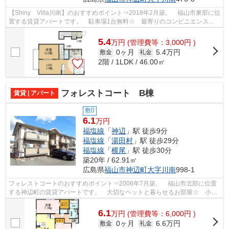
【Shiny Villa川南】のおすすめポイント⇒2018年2月築。 福山市東部に位
置する賃貸アパートです。 駐車場1台無料☆ 最寄りのコンビニエンスス
トアまで徒歩約8分です！！ 車で約5分...
5.4
万
円
(管理費等：3,000円 )
0ヶ月
5.4万円
敷金
礼金
2階 / 1LDK / 46.00㎡
フォレストコート B棟
賃貸 | アパート
敷0
6.1
万円
福塩線
「
神辺
」駅 徒歩9分
福塩線
「
湯田村
」駅 徒歩29分
福塩線
「
横尾
」駅 徒歩30分
築20年 / 62.91㎡
広島県
福山市
神辺町大字川南
998-1
フォレストコートのおすすめポイント⇒2006年7月築。 福山市北部に位置
する神辺町の賃貸アパートです。 大切なペットと暮らせるお部屋☆ 小学
校区は神辺小学校です！ 徒歩約6分のと...
6.1
万
円
(管理費等：6,000円 )
0ヶ月
6.6万円
敷金
礼金