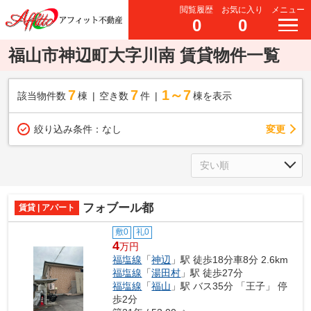
閲覧履歴
お気に入り
メニュー
0
0
福山市神辺町大字川南 賃貸物件一覧
7
7
1～7
該当物件数
棟
空き数
件
棟を表示
変更
絞り込み条件：
なし
フォブール都
賃貸 | アパート
敷0
礼0
4
万円
福塩線
「
神辺
」駅 徒歩18分車8分 2.6km
福塩線
「
湯田村
」駅 徒歩27分
福塩線
「
福山
」駅 バス35分 「王子」 停
歩2分