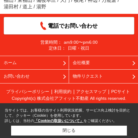
福山
/
東福山
/
備後本庄
/
大門
/
横尾
/
神辺
/
万能倉
/
湯田村
/
道上
/
湯野
電話でお問い合わせ
営業時間：
am9:00〜pm6:00
定休日：
日曜・祝日
ホーム
会社概要
お問い合わせ
物件リクエスト
プライバシーポリシー
利用規約
アクセスマップ
PCサイト
Copyright(c) 株式会社アフィット不動産 All rights reserved.
当サイトでは、お客様の当サイト利用状況把握、サービス向上検討を目的と
して、クッキー（Cookie）を使用しています。
詳しくは、当社の
「Cookieの取扱いについて」
をご確認ください。
閉じる