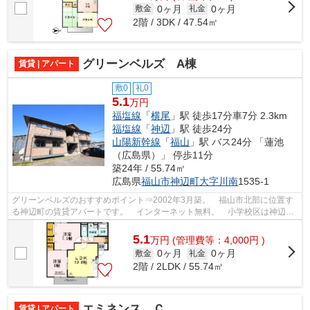
0ヶ月
0ヶ月
敷金
礼金
2階 / 3DK / 47.54㎡
グリーンベルズ A棟
賃貸 | アパート
敷0
礼0
5.1
万円
福塩線
「
横尾
」駅 徒歩17分車7分 2.3km
福塩線
「
神辺
」駅 徒歩24分
山陽新幹線
「
福山
」駅 バス24分 「蓮池
（広島県）」 停歩11分
築24年 / 55.74㎡
広島県
福山市
神辺町大字川南
1535-1
グリーンベルズのおすすめポイント⇒2002年3月築。 福山市北部に位置す
る神辺町の賃貸アパートです。 インターネット無料。 小学校区は神辺小
学校です！ 徒歩約7分のところにはコン...
5.1
万
円
(管理費等：4,000円 )
0ヶ月
0ヶ月
敷金
礼金
2階 / 2LDK / 55.74㎡
エミネンス Ｃ
賃貸 | アパート