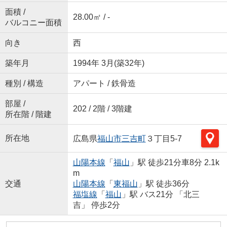
面積 /
28.00㎡ / -
バルコニー面積
向き
西
築年月
1994年 3月(築32年)
種別 / 構造
アパート / 鉄骨造
部屋 /
202 / 2階 / 3階建
所在階 / 階建
所在地
広島県
福山市
三吉町
３丁目5-7
山陽本線
「
福山
」駅 徒歩21分車8分 2.1k
m
交通
山陽本線
「
東福山
」駅 徒歩36分
福塩線
「
福山
」駅 バス21分 「北三
吉」 停歩2分