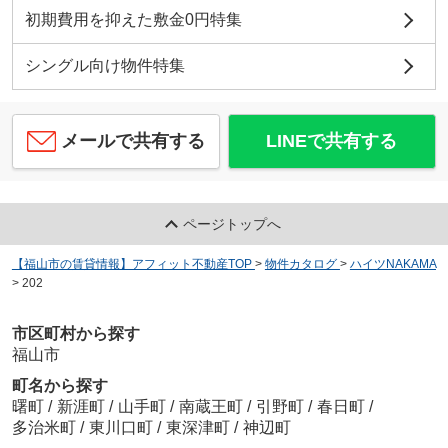
初期費用を抑えた敷金0円特集
シングル向け物件特集
メールで共有する
LINEで共有する
ページトップへ
【福山市の賃貸情報】アフィット不動産TOP
>
物件カタログ
>
ハイツNAKAMA
>
202
市区町村から探す
福山市
町名から探す
曙町
/
新涯町
/
山手町
/
南蔵王町
/
引野町
/
春日町
/
多治米町
/
東川口町
/
東深津町
/
神辺町