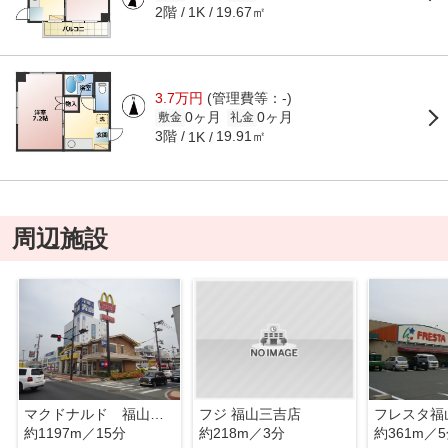
2階
19.67㎡
1K
3.7万円
(管理費等：-)
0ヶ月
0ヶ月
敷金
礼金
3階
19.91㎡
1K
周辺施設
マクドナルド 福山王子町店
フジ 福山三吉店
フレスタ福
約1197m／15分
約218m／3分
約361m／