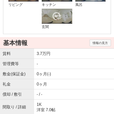
リビング
キッチン
風呂
玄関
基本情報
情報の見方
賃料
3.7万円
管理費等
-
敷金(保証金)
0ヶ月(-)
礼金
0ヶ月
償却 / 敷引
- / -
1K
間取り / 詳細
洋室 7.0帖