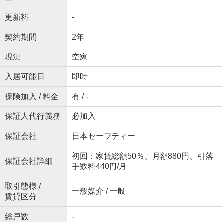
更新料
-
契約期間
2年
現況
空家
入居可能日
即時
保険加入 / 料金
有 / -
保証人代行義務
必加入
保証会社
日本セーフティー
初回：家賃総額50％、月額880円、引落
保証会社詳細
手数料440円/月
取引態様 /
一般媒介 / 一般
賃貸区分
総戸数
-