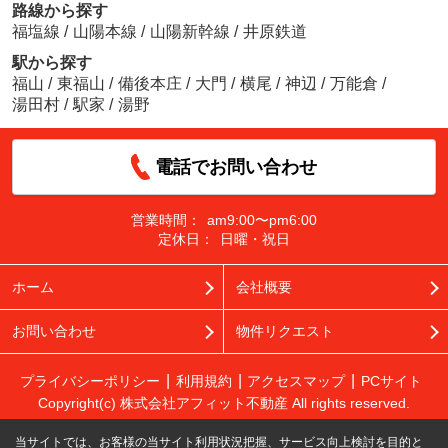
路線から探す
福塩線
/
山陽本線
/
山陽新幹線
/
井原鉄道
駅から探す
福山
/
東福山
/
備後本庄
/
大門
/
横尾
/
神辺
/
万能倉
/
湯田村
/
駅家
/
湯野
電話でお問い合わせ
営業時間：
am9:00〜pm6:00
定休日：
日曜・祝日
ホーム
会社概要
お問い合わせ
物件リクエスト
プライバシーポリシー
利用規約
アクセスマップ
PCサイト
Copyright(c) 株式会社アフィット不動産 All rights reserved.
当サイトでは、お客様の当サイト利用状況把握、サービス向上検討を目的と