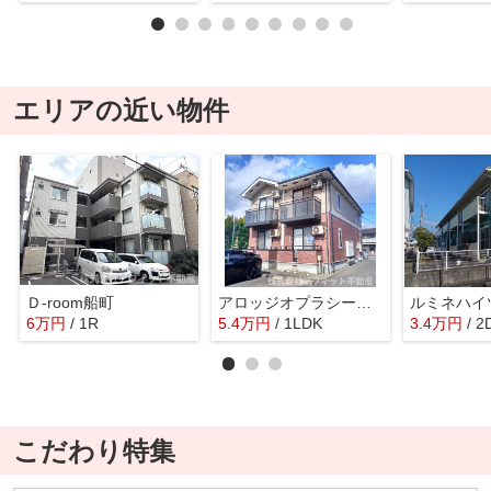
エリアの近い物件
Ｄ-room船町
アロッジオプラシードＡ
ルミネハイ
6
万
円
/ 1R
5.4
万
円
/ 1LDK
3.4
万
円
/ 2
こだわり特集