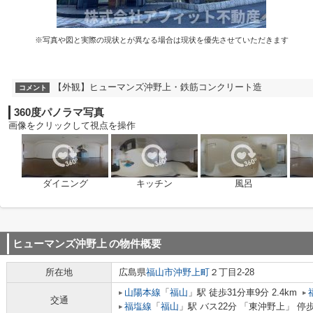
※写真や図と実際の現状とが異なる場合は現状を優先させていただきます
【外観】ヒューマンズ沖野上・鉄筋コンクリート造
コメント
360度パノラマ写真
画像をクリックして視点を操作
ダイニング
キッチン
風呂
ヒューマンズ沖野上
の物件概要
所在地
広島県
福山市
沖野上町
２丁目2-28
山陽本線
「
福山
」駅 徒歩31分車9分 2.4km
交通
福塩線
「
福山
」駅 バス22分 「東沖野上」 停