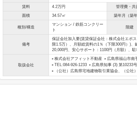
賃料
4.2万円
管理費・共
面積
34.57㎡
築年月（築
マンション / 鉄筋コンクリー
種別/構造
階建
ト
保証会社加入要(賃貸保証会社：株式会社エポス
備考
限1.5万）、月額総賃料の1％（下限300円）)、鍵交
20,000円、安心サポート：1100円（月額）
株式会社アフィット不動産
広島県福山市南
TEL:084-926-1233
広島県知事 (3) 第10233
取扱会社
（公社）広島県宅地建物取引業協会、（公社