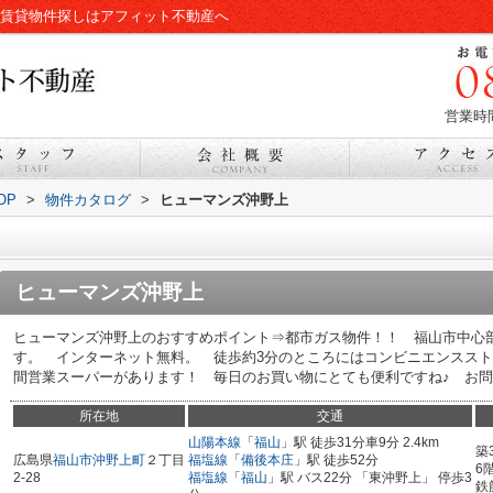
の賃貸物件探しはアフィット不動産へ
営業時間
OP
>
物件カタログ
>
ヒューマンズ沖野上
ヒューマンズ沖野上
ヒューマンズ沖野上のおすすめポイント⇒都市ガス物件！！ 福山市中心
す。 インターネット無料。 徒歩約3分のところにはコンビニエンススト
間営業スーパーがあります！ 毎日のお買い物にとても便利ですね♪ お問い合
所在地
交通
山陽本線
「
福山
」駅 徒歩31分車9分 2.4km
築
広島県
福山市
沖野上町
２丁目
福塩線
「
備後本庄
」駅 徒歩52分
6
2-28
福塩線
「
福山
」駅 バス22分 「東沖野上」 停歩3
鉄