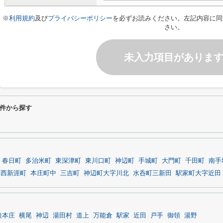
※
利用規約
及び
プライバシーポリシー
を必ずお読みください。左記内容に同
さい。
未入力項目がありま
件から探す
春日町
多治米町
東深津町
東川口町
神辺町
手城町
大門町
千田町
南手
西新涯町
本庄町中
三吉町
神辺町大字川北
水呑町三新田
駅家町大字近田
後本庄
横尾
神辺
湯田村
道上
万能倉
駅家
近田
戸手
御領
湯野