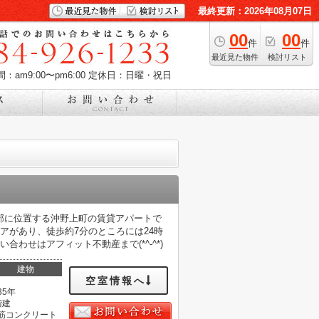
最終更新：2026年08月07日
00
00
件
件
最近見た物件
検討リスト
：am9:00〜pm6:00
定休日：日曜・祝日
部に位置する沖野上町の賃貸アパートで
アがあり、徒歩約7分のところには24時
わせはアフィット不動産まで(*^-^*)
建物
空室情報へ
35年
階建
筋コンクリート