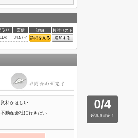
間取り
面積
詳細
検討リスト
1DK
34.57㎡
詳細を見る
追加する
0
/
4
資料がほしい
不動産会社に行きたい
必須項目完了