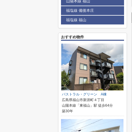
山陽本線 福山
福塩線 備後本庄
福塩線 福山
おすすめ物件
パストラル・グリーン A棟
広島県福山市新涯町４丁目
山陽本線「東福山」駅 徒歩64分
築30年