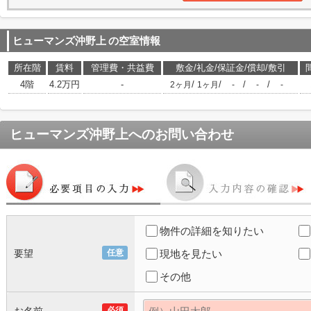
ヒューマンズ沖野上
の空室情報
所在階
賃料
管理費・共益費
敷金/礼金/保証金/償却/敷引
4階
4.2万円
-
/
/
/
/
2ヶ月
1ヶ月
-
-
-
ヒューマンズ沖野上
へのお問い合わせ
物件の詳細を知りたい
要望
任意
現地を見たい
その他
必須