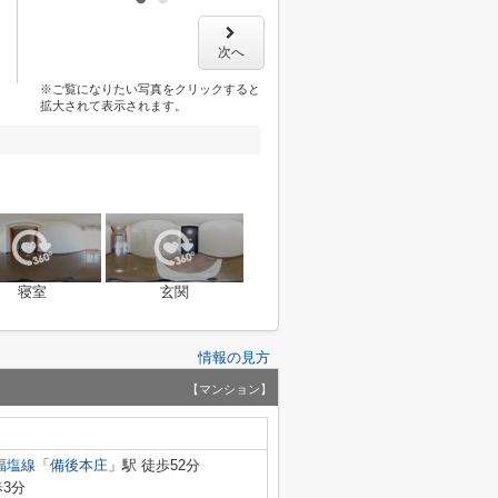
次へ
※ご覧になりたい写真をクリックすると
拡大されて表示されます。
寝室
玄関
情報の見方
【マンション】
福塩線
「
備後本庄
」駅 徒歩52分
歩3分