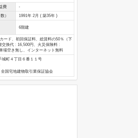
益費
-
年数）
1991年 2月 ( 築35年 )
6階建
カード、初回保証料、総賃料の50％（下
換代 : 16,500円、火災保険料 :
、駐車場空き無し、インターネット無料
手城町４丁目６番１１号
号
）全国宅地建物取引業保証協会